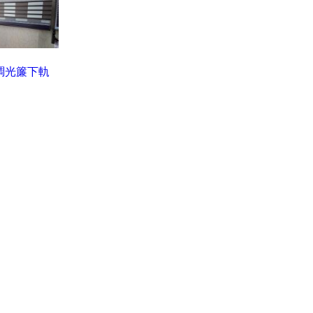
調光簾下軌