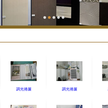
調光捲簾
調光捲簾