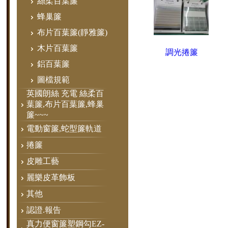
絲柔百葉簾
蜂巢簾
布片百葉簾(靜雅簾)
木片百葉簾
調光捲簾
鋁百葉簾
圖檔規範
英國朗絲 充電 絲柔百
葉簾,布片百葉簾,蜂巢
簾~~~
電動窗簾,蛇型簾軌道
捲簾
皮雕工藝
麗樂皮革飾板
其他
認證.報告
真力便窗簾塑鋼勾EZ-