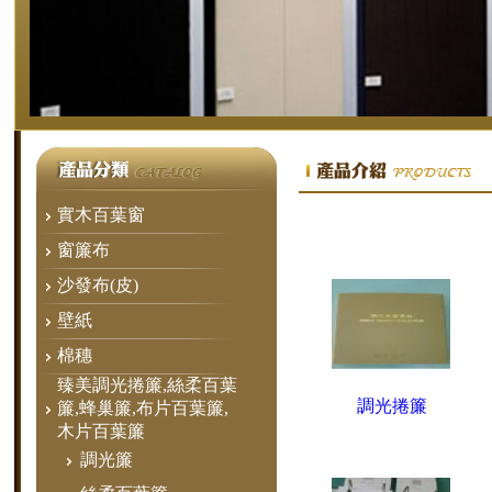
實木百葉窗
窗簾布
沙發布(皮)
壁紙
棉穗
臻美調光捲簾,絲柔百葉
調光捲簾
簾,蜂巢簾,布片百葉簾,
木片百葉簾
調光簾