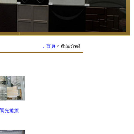
．首頁
>
產品介紹
調光捲簾